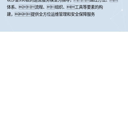
体系、流程、组织、工具等要素的构
建，提供全方位运维管理和安全保障服务
股票代码：000034.SZ
沙金990控股
沙金990信息
沙金990问学
沙金990鲲泰
沙金990云科
沙金990商桥
山石网科
高科数聚
GoPomelo
联系我们
隐私政策
法律声明
网络安全与隐私保护