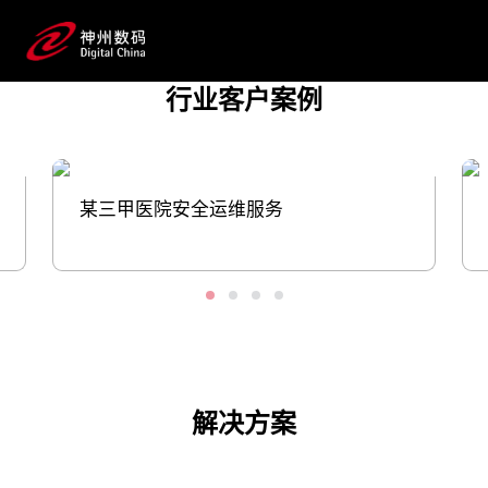
案，用数字力量助推医疗健康产业发
展；同时，将生成式AI技术注入药物发
现、临床前研究、临床研究到流通上市推
行业客户案例
广、患者服务等应用场景并落地，帮助
药企提升研发和生产效率。
预约专家咨询
某三甲医院安全运维服务
解决方案